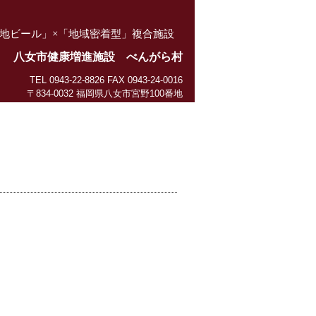
地ビール」×「地域密着型」複合施設
八女市健康増進施設 べんがら村
TEL 0943-22-8826 FAX 0943-24-0016
〒834-0032 福岡県八女市宮野100番地