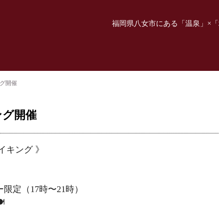
福岡県八女市にある「温泉」×「
ング開催
ング開催
イキング 》
限定（17時〜21時）
️